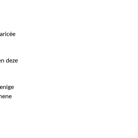
ricée
en deze
 enige
emene