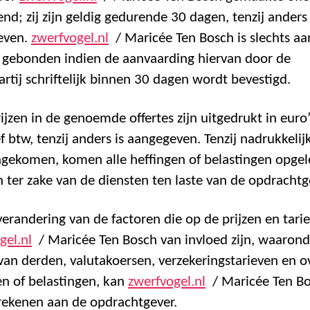
vend; zij zijn geldig gedurende 30 dagen, tenzij anders
even.
zwerfvogel.nl
/ Maricée Ten Bosch is slechts aa
s gebonden indien de aanvaarding hiervan door de
rtij schriftelijk binnen 30 dagen wordt bevestigd.
rijzen in de genoemde offertes zijn uitgedrukt in euro
ef btw, tenzij anders is aangegeven. Tenzij nadrukkelij
gekomen, komen alle heffingen of belastingen opgel
 ter zake van de diensten ten laste van de opdrachtg
 verandering van de factoren die op de prijzen en tari
gel.nl
/ Maricée Ten Bosch van invloed zijn, waarond
 van derden, valutakoersen, verzekeringstarieven en o
en of belastingen, kan
zwerfvogel.nl
/ Maricée Ten B
ekenen aan de opdrachtgever.