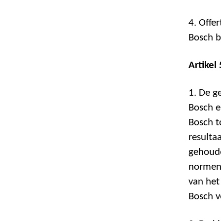
4. Offe
Bosch b
Artikel
1. De g
Bosch e
Bosch t
resulta
gehoude
normen 
van he
Bosch v