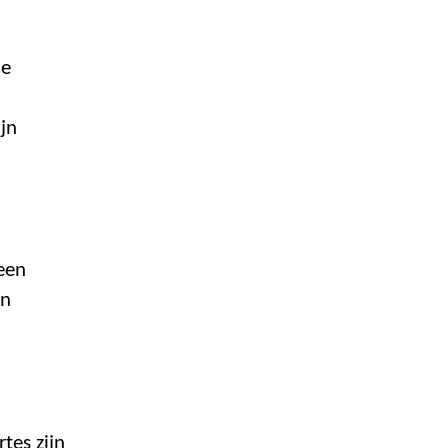
de
ijn
een
en
tes zijn