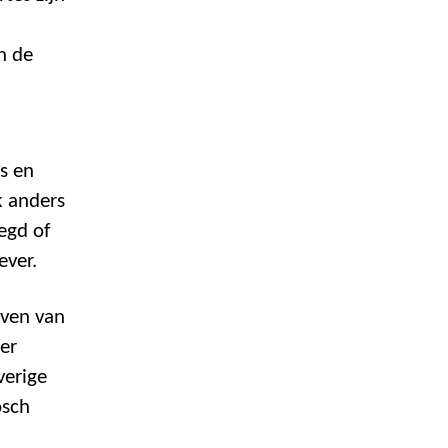
n de
’s en
k anders
egd of
ever.
even van
er
verige
osch