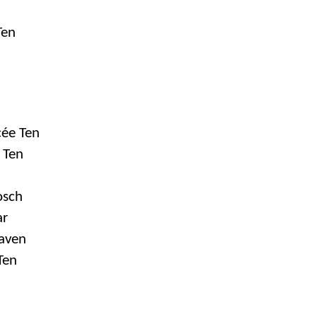
Ten
ée Ten
 Ten
osch
ar
aven
Ten