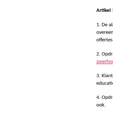
Artikel
1. De a
overeen
offerte
2. Opdr
zwerfvo
3. Klan
educati
4. Opdr
ook.