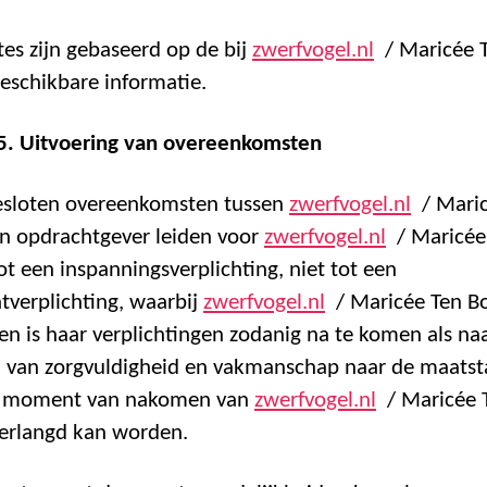
rtes zijn gebaseerd op de bij
zwerfvogel.nl
/ Maricée 
eschikbare informatie.
 5. Uitvoering van overeenkomsten
esloten overeenkomsten tussen
zwerfvogel.nl
/ Maric
n opdrachtgever leiden voor
zwerfvogel.nl
/ Maricée
ot een inspanningsverplichting, niet tot een
atverplichting, waarbij
zwerfvogel.nl
/ Maricée Ten B
n is haar verplichtingen zodanig na te komen als na
van zorgvuldigheid en vakmanschap naar de maatst
t moment van nakomen van
zwerfvogel.nl
/ Maricée 
erlangd kan worden.