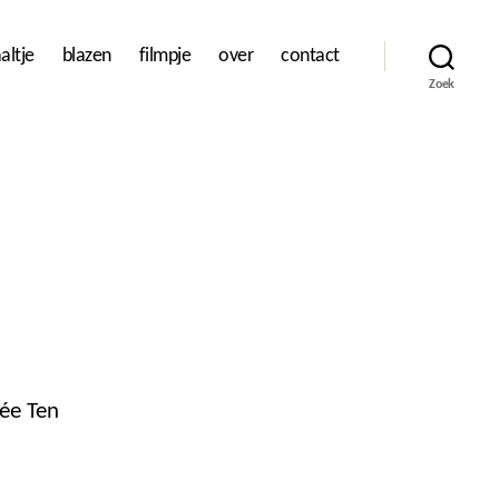
altje
blazen
filmpje
over
contact
Zoek
ée Ten