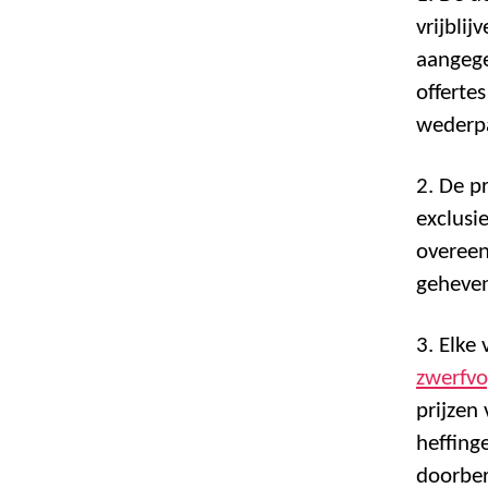
vrijblij
aangeg
offerte
wederpa
2. De p
exclusi
overeen
geheven
3. Elke
zwerfvo
prijzen
heffing
doorber