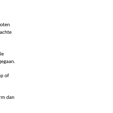
loten
rachte
ie
gegaan.
p of
orm dan