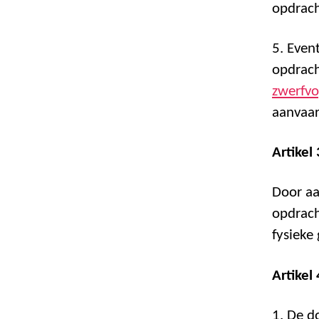
opdrach
5. Even
opdrach
zwerfvo
aanvaar
Artikel
Door aa
opdrach
fysieke
Artikel 
1. De d